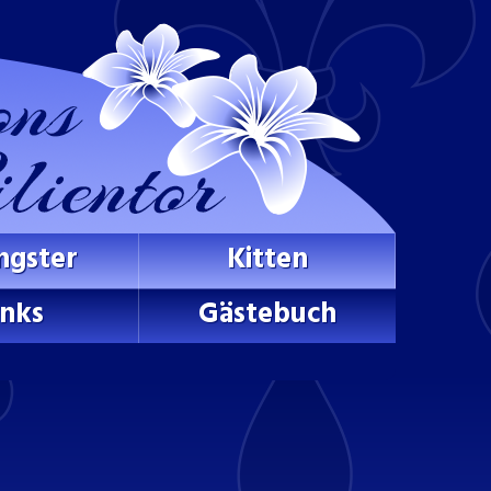
ngster
Kitten
inks
Gästebuch