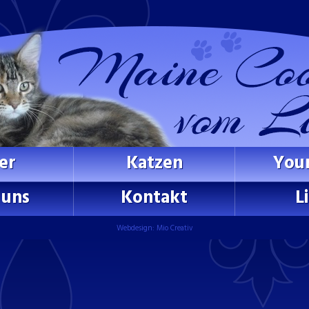
er
Katzen
You
 uns
Kontakt
L
Webdesign: Mio Creativ