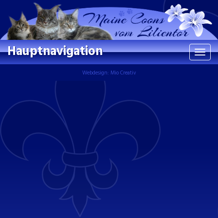
Hauptnavigation
Navi
ein/a
Webdesign: Mio Creativ